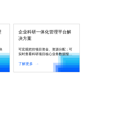
理
企业科研一体化管理平台解
决方案
决
可宏观把控项目资金、资源分配；可
实时查看科研项目核心业务数据报告
并进行深度分析；可实时监控各个项
目动态。
了解更多