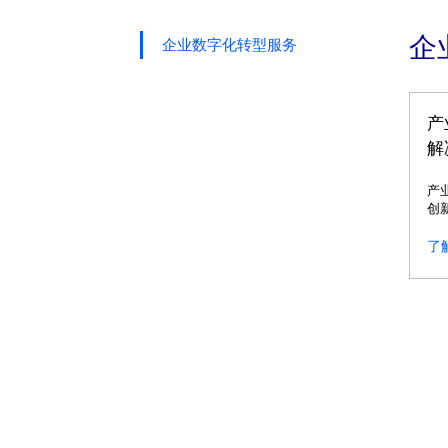
企
企业数字化转型服务
产
解
产
创
造
了