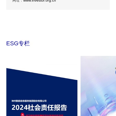
网址：
www.investor.org.cn
ESG专栏