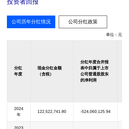
投资者回报
公司历年分红情况
公司分红政策
单位：元
占
报
归
分红年度合并报
上
分红
现金分红金额
表中归属于上市
司
年度
（含税）
公司普通股股东
股
的净利润
的
润
率
2024
122,522,741.80
-524,060,125.94
-
年
2023