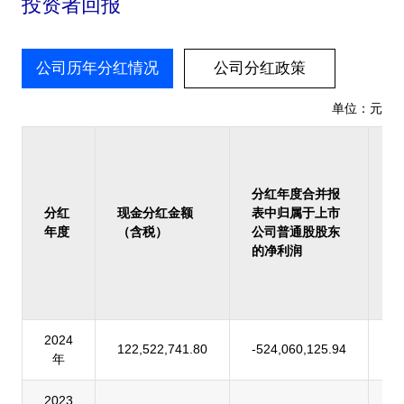
投资者回报
公司历年分红情况
公司分红政策
单位：元
占
报
归
分红年度合并报
上
分红
现金分红金额
表中归属于上市
司
年度
（含税）
公司普通股股东
股
的净利润
的
润
率
2024
122,522,741.80
-524,060,125.94
-
年
2023