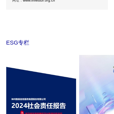
网址：
www.investor.org.cn
ESG专栏