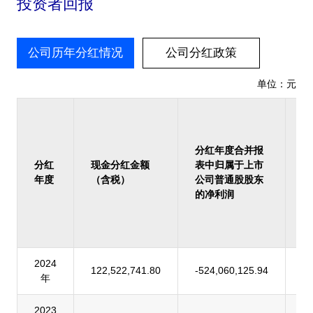
投资者回报
公司历年分红情况
公司分红政策
单位：元
占
报
归
分红年度合并报
上
分红
现金分红金额
表中归属于上市
司
年度
（含税）
公司普通股股东
股
的净利润
的
润
率
2024
122,522,741.80
-524,060,125.94
-
年
2023