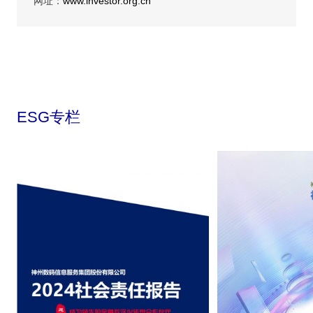
网址：
www.investor.org.cn
ESG专栏