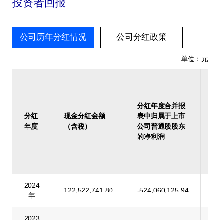
投资者回报
公司历年分红情况
公司分红政策
单位：元
占
报
归
分红年度合并报
上
分红
现金分红金额
表中归属于上市
司
年度
（含税）
公司普通股股东
股
的净利润
的
润
率
2024
122,522,741.80
-524,060,125.94
-
年
2023