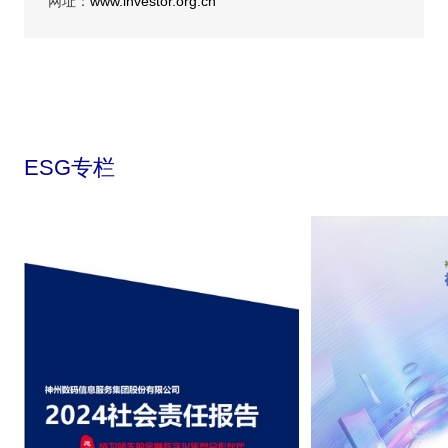
网址：
www.investor.org.cn
ESG专栏