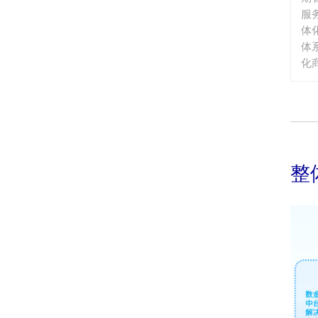
服
体
体
化
整